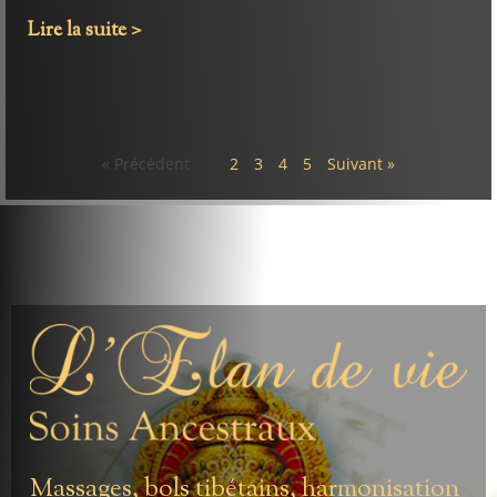
Lire la suite >
« Précédent
1
2
3
4
5
Suivant »
Massages, bols tibétains, harmonisation