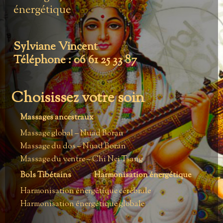
énergétique
Sylviane Vincent
Téléphone : 06 61 25 33 87
Choisissez votre soin
Massages ancestraux
Massage global – Nuad Boran
Massage du dos – Nuad Boran
Massage du ventre – Chi Nei Tsang
Bols Tibétains
Harmonisation énergétique
Harmonisation énergétique cérébrale
Harmonisation énergétique globale