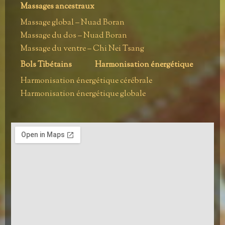
Massages ancestraux
Massage global – Nuad Boran
Massage du dos – Nuad Boran
Massage du ventre – Chi Nei Tsang
Bols Tibétains
Harmonisation énergétique
Harmonisation énergétique cérébrale
Harmonisation énergétique globale