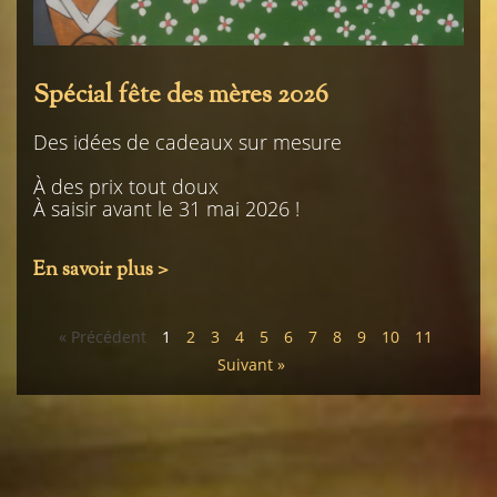
Spécial fête des mères 2026
Des idées de cadeaux sur mesure
À des prix tout doux
À saisir avant le 31 mai 2026 !
En savoir plus >
« Précédent
1
2
3
4
5
6
7
8
9
10
11
Suivant »