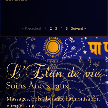
« Précédent
1
2
3
4
5
Suivant »
Massages, bols tibétains, harmonisation
énergétique