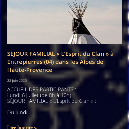
SÉJOUR FAMILIAL « L’Esprit du Clan » à
Entrepierres (04) dans les Alpes de
Haute-Provence
22 juin 2026
ACCUEIL DES PARTICIPANTS :
Lundi 6 juillet (de 8h à 10h)
SÉJOUR FAMILIAL « L’Esprit du Clan » :
Du lundi
Lire la suite >