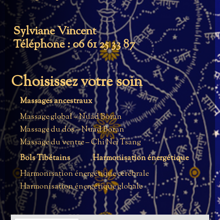
Sylviane Vincent
Téléphone : 06 61 25 33 87
Choisissez votre soin
Massages ancestraux
Massage global – Nuad Boran
Massage du dos – Nuad Boran
Massage du ventre – Chi Nei Tsang
Bols Tibétains
Harmonisation énergétique
Harmonisation énergétique cérébrale
Harmonisation énergétique globale