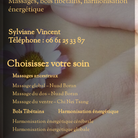
Massages, bols tibétains, harmonisation
énergétique
Sylviane Vincent
Téléphone : 06 61 25 33 87
Choisissez votre soin
Massages ancestraux
Massage global – Nuad Boran
Massage du dos – Nuad Boran
Massage du ventre – Chi Nei Tsang
Bols Tibétains
Harmonisation énergétique
Harmonisation énergétique cérébrale
Harmonisation énergétique globale