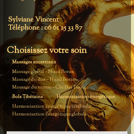
Sylviane Vincent
Téléphone : 06 61 25 33 87
Choisissez votre soin
Massages ancestraux
Massage global – Nuad Boran
Massage du dos – Nuad Boran
Massage du ventre – Chi Nei Tsang
Bols Tibétains
Harmonisation énergétique
Harmonisation énergétique cérébrale
Harmonisation énergétique globale