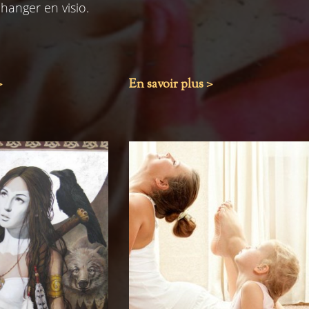
changer en visio.
>
En savoir plus >