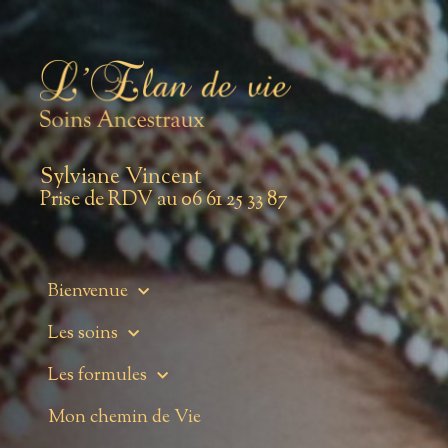
Sylviane Vincent
Prise de RDV au 06 61 25 33 87
Bienvenue
Les soins
Les formules
Mon chemin de Vie