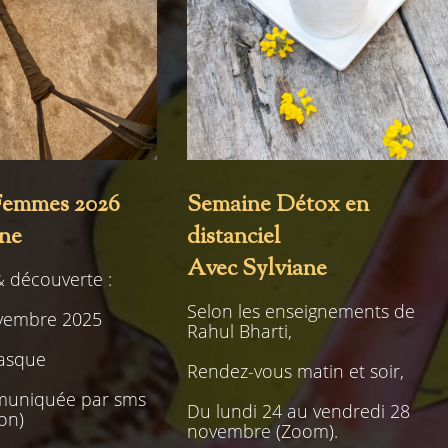
 Femmes 2026
Semaine Détox en
ane
distanciel
Avec Sylviane
& découverte :
Selon les enseignements de
vembre 2025
Rahul Bharti,
éasque
Rendez-vous matin et soir,
muniquée par sms
Du lundi 24 au vendredi 28
ion)
novembre (Zoom).