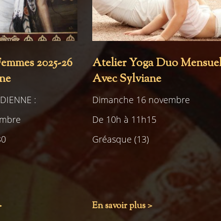
Femmes 2025-26
Atelier Yoga Duo Mensue
ane
Avec Sylviane
DIENNE :
Dimanche 16 novembre
embre
De 10h à 11h15
30
Gréasque (13)
>
En savoir plus >